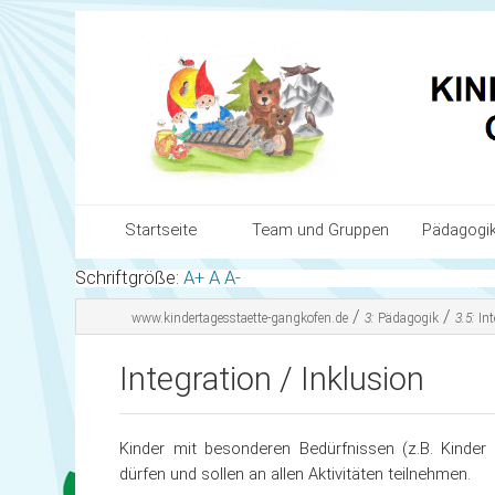
Startseite
Team und Gruppen
Pädagogi
Schriftgröße:
A+
A
A-
Team und Gruppen
Unser Bil
/
/
www.kindertagesstaette-gangkofen.de
3:
Pädagogik
3.5:
In
Pädagogik
Ziele und
Integration / Inklusion
Organisation & Anmeldung
Themenbe
Infos für Eltern
Sauberkei
Kinder mit besonderen Bedürfnissen (z.B. Kinde
dürfen und sollen an allen Aktivitäten teilnehmen.