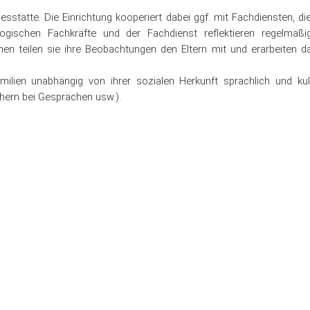
n / Inklusion
Öffentlichkeitsarbeit
esstätte. Die Einrichtung kooperiert dabei ggf. mit Fachdiensten, die
gischen Fachkräfte und der Fachdienst reflektieren regelmäßi
on
Qualitätssicherung
n teilen sie ihre Beobachtungen den Eltern mit und erarbeiten d
Rechtliches
ilien unabhängig von ihrer sozialen Herkunft sprachlich und kult
chern bei Gesprächen usw.).
Was Sie noch wissen soll