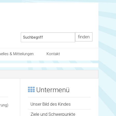
uelles & Mitteilungen
Kontakt
ender
Kontaktdaten
ten / die Schule
uelles
Wegbeschreibung
Untermenü
artnerschaft mit den Eltern
llenausschreibung
Unser Bild des Kindes
rung)
Ziele und Schwerpunkte