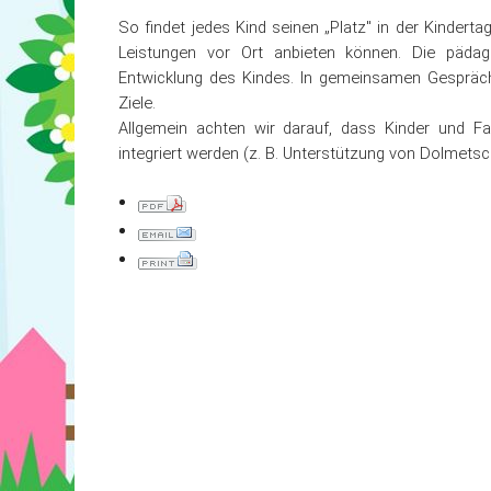
Aktuelles & Mitteilungen
Integratio
So findet jedes Kind seinen „Platz" in der Kindertag
Leistungen vor Ort anbieten können. Die pädago
Kontakt
Konzepti
Entwicklung des Kindes. In gemeinsamen Gespräche
Ziele.
Allgemein achten wir darauf, dass Kinder und Fam
integriert werden (z. B. Unterstützung von Dolmets