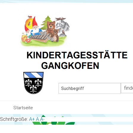
MEN
Startseite
Schriftgröße:
A+
A
A-
Team und Gruppen